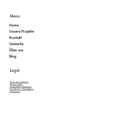
Menu
Home
Unsere Projekte
Kontakt
Gewerke
Über uns
Blog
Legal
Terms & Conditions
Privacy Policy
Accessibility Statement
Forschung u. Entwicklung
Impressum