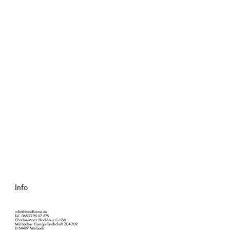
Info
info@woodhome.de
Tel. 06533 95 67 675
Charlie-Manz Blockhaus GmbH
Morbacher Energielandschaft 704-709
D-54497 Morbach