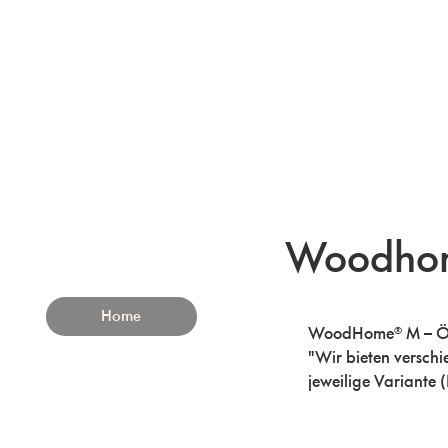
Woodhom
Home
WoodHome® M – Öko
"Wir bieten verschi
jeweilige Variante 