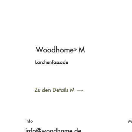
Woodhome
M
®
Lärchenfassade
Zu den Details M
Info
M
info@woodhome.de