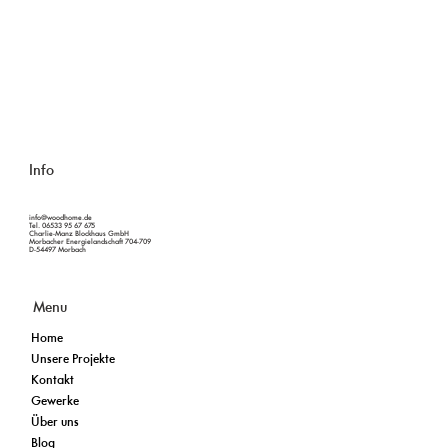
Info
info@woodhome.de
Tel. 06533 95 67 675
Charlie-Manz Blockhaus GmbH
Morbacher Energielandschaft 704-709
D-54497 Morbach
Menu
Home
Unsere Projekte
Kontakt
Gewerke
Über uns
Blog